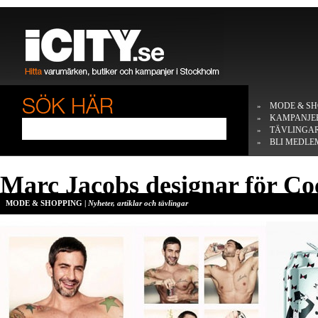
MODE & SH
»
KAMPANJE
»
TÄVLINGA
»
BLI MEDLE
»
Marc Jacobs designar för Co
MODE & SHOPPING |
Nyheter, artiklar och tävlingar