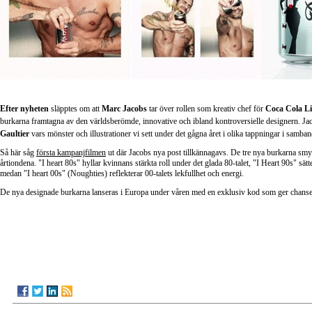
Efter nyheten
släpptes om att
Marc Jacobs
tar över rollen som kreativ chef för
Coca Cola L
burkarna framtagna av den världsberömde, innovative och ibland kontroversielle designern. Ja
Gaultier
vars mönster och illustrationer vi sett under det gågna året i olika tappningar i samb
Så här såg
första kampanjfilmen
ut där Jacobs nya post tillkännagavs. De tre nya burkarna smyc
årtiondena. "I heart 80s" hyllar kvinnans stärkta roll under det glada 80-talet, "I Heart 90s" sä
medan "I heart 00s" (Noughties) reflekterar 00-talets lekfullhet och energi.
De nya designade burkarna lanseras i Europa under våren med en exklusiv kod som ger chansen