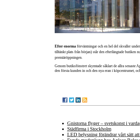
Efter enorma
förväntningar och en hel del skvaller unde
tilltänkt plats från början) står den efterlängtade butiken n
premiäröppningen.
Genom butiksfönstret skymtade såklart de allra senaste Ap
den första kunden in och den nya eran i köpcentrumet, och
Andra inlägg
Gnistorna flyger – svetskonst i vard
Städfirma i Stockholm
LED belysning förändrar vårt sätt att 