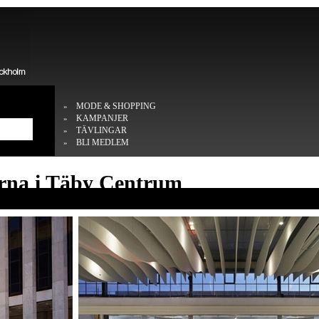
MODE & SHOPPING
»
KAMPANJER
»
TÄVLINGAR
»
BLI MEDLEM
»
arna i Täby Centrum