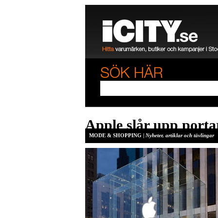
Apple slår upp port
MODE & SHOPPING |
Nyheter, artiklar och tävlingar